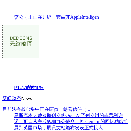
该公司正正在开辟一套由其AppleIntelligen
PT-5.5的约1%
新闻动态
News
目前法令核心集中正在两点：慈善信任（...
马斯克本人曾参取创立的OpenAI了创立时的非营利许
诺。可自从完成多项办公使命。将 Gemini 的回忆功能扩
展到英国市场，腾讯文档颁布发表正式接入