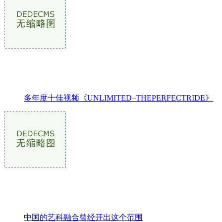
多年度十佳视频《UNLIMITED–THEPERFECTRIDE》
中国的艺科融合曾经开出这个范围