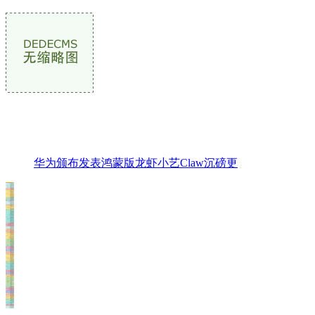
华为颁布发表鸿蒙版龙虾小艺Claw沉磅更